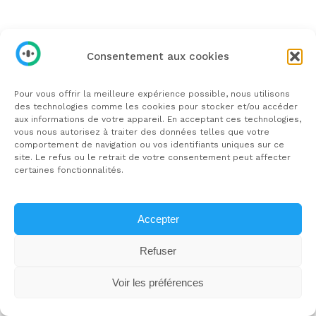
Services aux professionnels
Site vitrine
Consentement aux cookies
E-commerce
Pour vous offrir la meilleure expérience possible, nous utilisons
des technologies comme les cookies pour stocker et/ou accéder
Applications sur mesure
aux informations de votre appareil. En acceptant ces technologies,
vous nous autorisez à traiter des données telles que votre
comportement de navigation ou vos identifiants uniques sur ce
Prestation à la carte
site. Le refus ou le retrait de votre consentement peut affecter
certaines fonctionnalités.
Tarifs
Accepter
FAQ
Refuser
Voir les préférences
Services aux particuliers