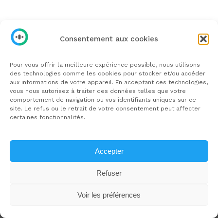
À propos
Écrivez-moi
Consentement aux cookies
Pour vous offrir la meilleure expérience possible, nous utilisons
des technologies comme les cookies pour stocker et/ou accéder
aux informations de votre appareil. En acceptant ces technologies,
vous nous autorisez à traiter des données telles que votre
Mentions légales
comportement de navigation ou vos identifiants uniques sur ce
site. Le refus ou le retrait de votre consentement peut affecter
certaines fonctionnalités.
Politique de confidentialité
Accepter
Refuser
Siret 827 769 068 00046 - SAP 827 769 068 | © 2026
Voir les préférences
Un soutien pour apprendre