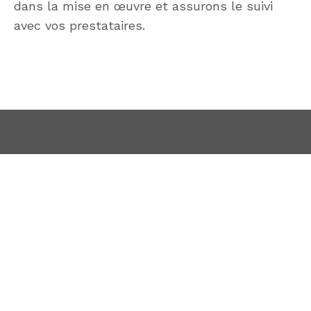
dans la mise en œuvre et assurons le suivi
avec vos prestataires.
Un soutien pour apprendre
David Delannoy
1, chemin de la colline saint joseph
13009 MARSEILLE
07 56 85 25 04
Pour les pros :