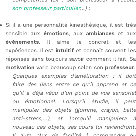
son professeur particulier
…) ;
Si il a une personnalité
kinesthésique, il
est très
sensible aux
émotions
, aux
ambiances
et au
événements
. Il aime le concret et les
expériences. Il est
intuitif
et connaît souvent le
réponses sans toujours savoir comment il fait. Sa
motivation
varie beaucoup selon son
professeur
.
Quelques exemples d’amélioration :
il doi
faire
des liens entre ce qu’il apprend et ce
qu’il a déjà vécu d’un point de vue sensoriel
ou émotionnel. Lorsqu’il étudie, il peut
manipuler des objets (gomme, crayon, balle
anti-stress,…), et lorsqu’il manipulera à
nouveau ces objets, ses cours lui reviendront.
Il aura plus de facilité à comprendre ou