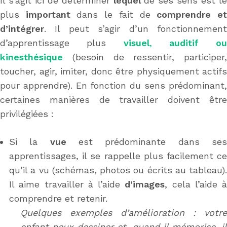
Il s’agit ici de déterminer
lequel
de ses sens est le
plus
important
dans le fait de
comprendre e
d’intégrer
. Il peut s’agir d’un fonctionnement
d’apprentissage plus
visuel
,
auditif ou
kinesthésique
(besoin de ressentir, participer,
toucher, agir, imiter, donc être physiquement actifs
pour apprendre). En fonction du sens prédominant,
certaines manières de travailler doivent être
privilégiées :
Si la
vue
est prédominante dans se
apprentissages, il se rappelle plus facilement ce
qu’il a vu (schémas, photos ou écrits au tableau).
Il aime travailler à l’aide
d’images
, cela l’aide à
comprendre et retenir.
Quelques exemples d’amélioration : votre
enfant peux dessiner et, quand il mémorise, il